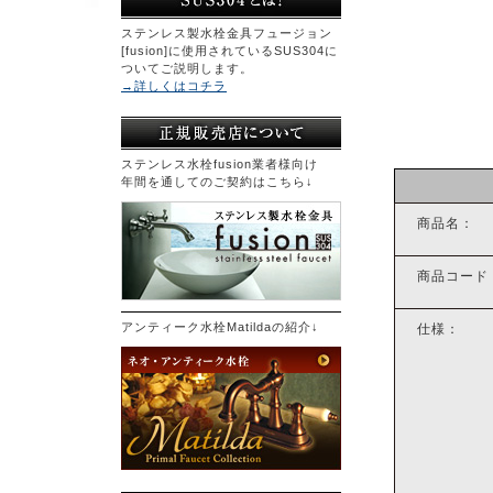
ステンレス製水栓金具フュージョン
[fusion]に使用されているSUS304に
ついてご説明します。
→詳しくはコチラ
ステンレス水栓fusion業者様向け
年間を通してのご契約はこちら↓
商品名：
商品コード
アンティーク水栓Matildaの紹介↓
仕様：